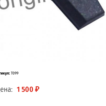
тикул:
T099
ена:
1 500 ₽