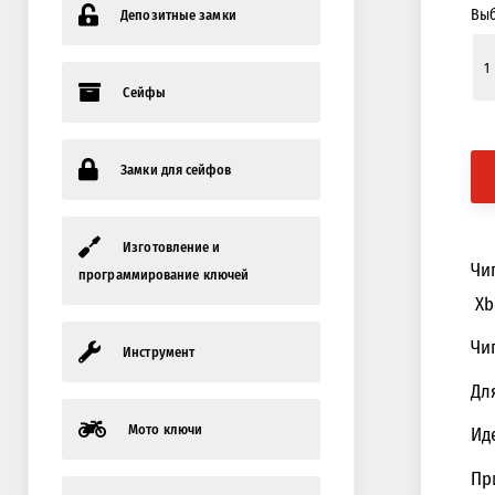
Выб
Депозитные замки
Сейфы
Замки для сейфов
Изготовление и
Чип
программирование ключей
Xbe
Чип
Инструмент
Дл
Мото ключи
Ид
Пр