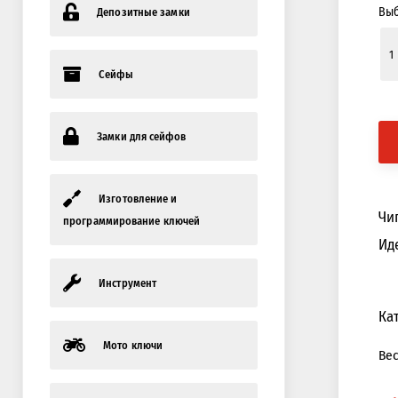
Выб
Депозитные замки
Сейфы
Замки для сейфов
Изготовление и
Чи
программирование ключей
Ид
Инструмент
Ка
Мото ключи
Ве