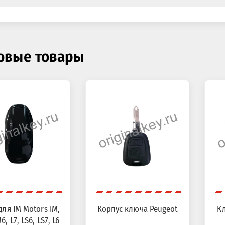
овые товары
ля IM Motors IM,
Корпус ключа Peugeot
Кл
6, L7, LS6, LS7, L6