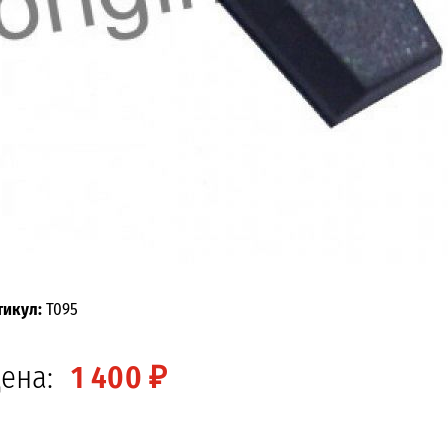
тикул:
T095
ена:
1 400 ₽