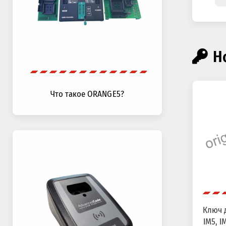
Н
Что такое ORANGE5?
Ключ д
IM5, IM