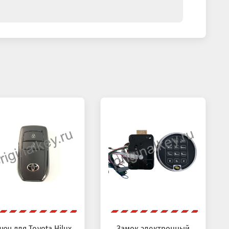
юч для Toyota Hilux
Замок электронный