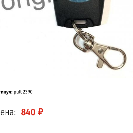
тикул:
pult-2390
ена:
840 ₽