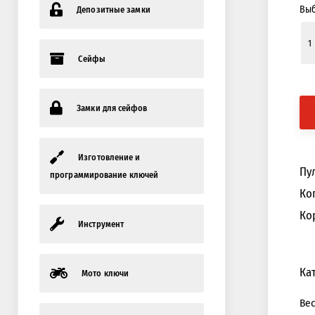
Выб
Депозитные замки
Сейфы
Замки для сейфов
Изготовление и
Пу
программирование ключей
Ко
Ко
Инструмент
Ка
Мото ключи
Ве