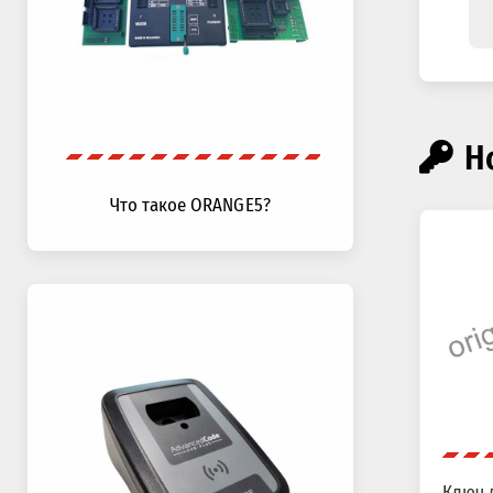
Н
Что такое ORANGE5?
Ключ д