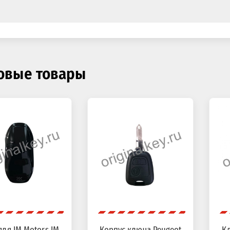
овые товары
ля IM Motors IM,
Корпус ключа Peugeot
Кл