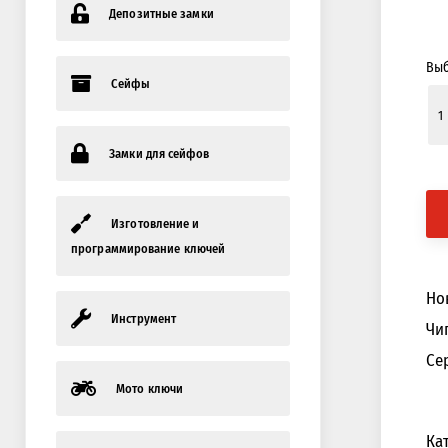
Депозитные замки
Выб
Сейфы
Замки для сейфов
Изготовление и
программирование ключей
Но
Инструмент
Чип
Се
Мото ключи
Ка