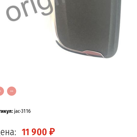
<
>>
тикул:
jac-3116
ена:
11 900 ₽