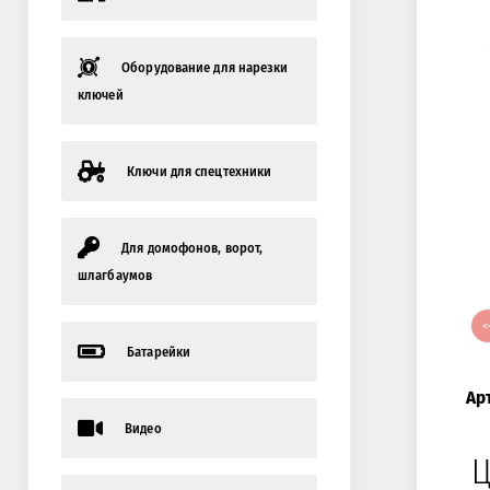
Оборудование для нарезки
ключей
Ключи для спецтехники
Для домофонов, ворот,
шлагбаумов
<
Батарейки
Ар
Видео
Ц