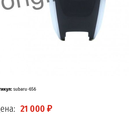
тикул:
subaru-656
ена:
21 000 ₽