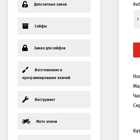
Выб
Депозитные замки
Сейфы
Замки для сейфов
Изготовление и
Но
программирование ключей
Ма
Ча
Инструмент
Се
Мото ключи
Ка