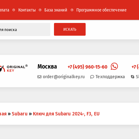
плата
Контакты
База знаний
Программное обеспечение
ИСКАТЬ
Москва
+7 (495) 960-15-60
+7 
order@originalkey.ru
Техподдержка
S
ная
»
Subaru
»
Ключ для Subaru 2024-, F3, EU