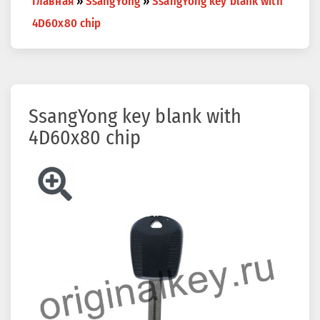
Главная
»
SsangYong
»
SsangYong key blank with
are
4D60x80 chip
here
SsangYong key blank with
4D60x80 chip