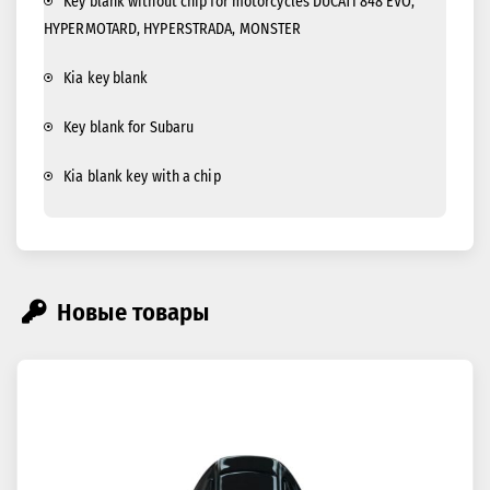
Key blank without chip for motorcycles DUCATI 848 EVO,
HYPERMOTARD, HYPERSTRADA, MONSTER
Kia key blank
Key blank for Subaru
Kia blank key with a chip
Новые товары