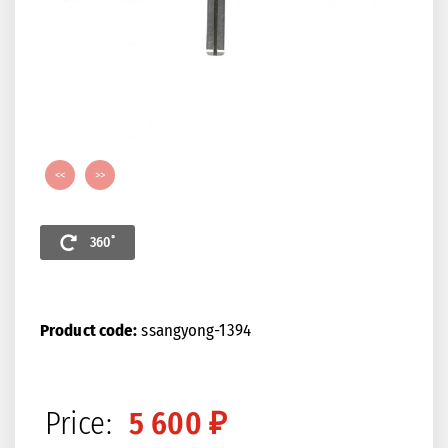
<<
>>
360˚
Product code:
ssangyong-1394
Price:
5 600 ₽