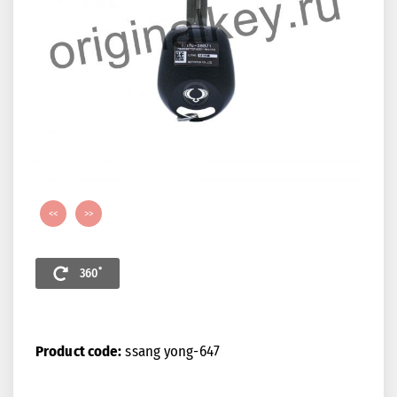
<<
>>
360˚
Product code:
ssang yong-647