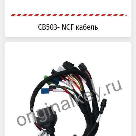
CB503- NCF кабель