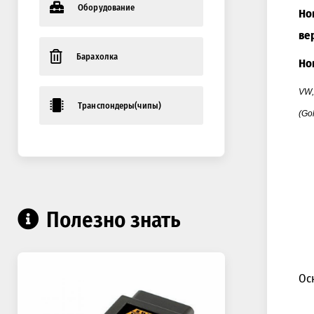
Оборудование
Но
ве
Барахолка
Но
VW,
Транспондеры(чипы)
(Gol
Полезно знать
Ос