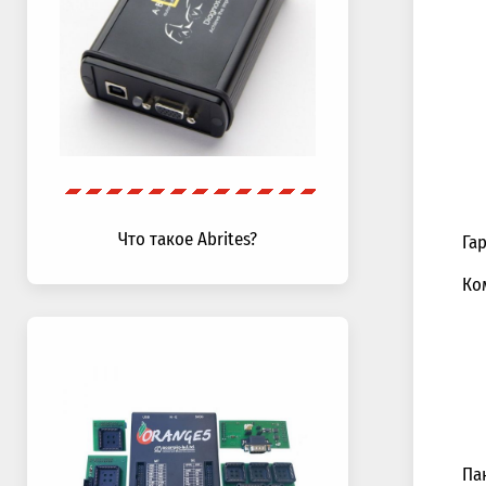
Что такое Abrites?
Га
Ко
Па