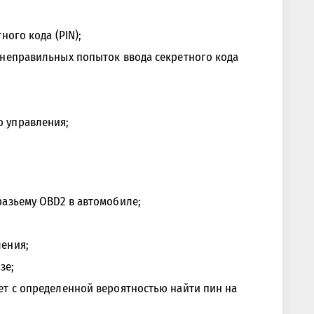
ного кода (PIN);
 неправильных попыток ввода секретного кода
 управления;
разьему OBD2 в автомобиле;
ления;
зе;
ет с определенной вероятностью найти пин на