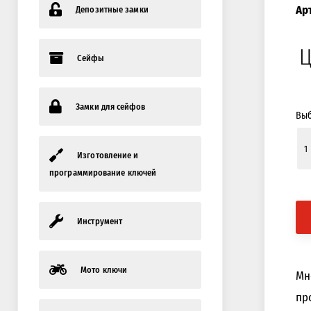
Ар
Депозитные замки
Ц
Сейфы
Замки для сейфов
Выб
Изготовление и
программирование ключей
Инструмент
Мото ключи
Мн
пр