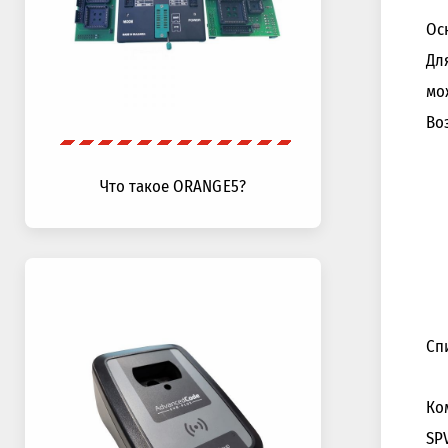
Ос
Дл
мо
Во
Что такое ORANGE5?
Сп
Ко
SP