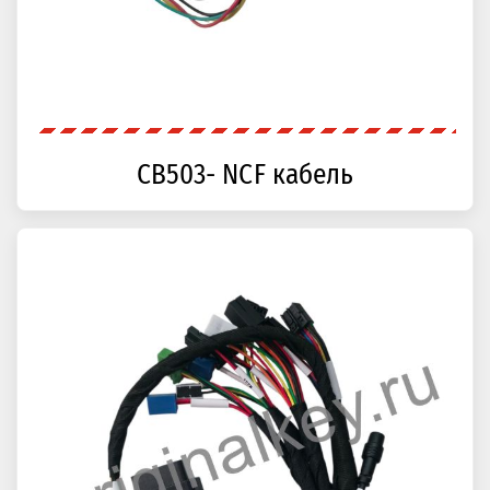
CB503- NCF кабель