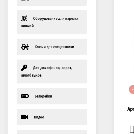
Оборудование для нарезки
ключей
Ключи для спецтехники
Для домофонов, ворот,
шлагбаумов
<
Батарейки
Ар
Видео
Ц