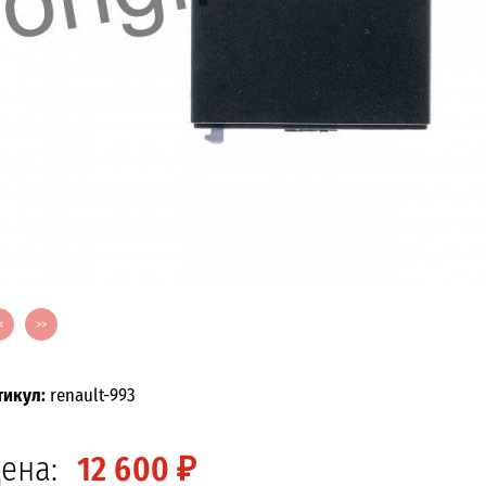
<
>>
тикул:
renault-993
ена:
12 600 ₽