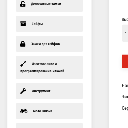
Депозитные замки
Выб
Сейфы
Замки для сейфов
Изготовление и
программирование ключей
Но
Инструмент
Чип
Се
Мото ключи