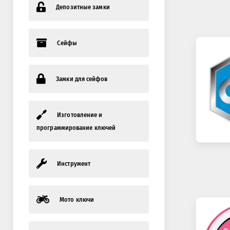
Депозитные замки
Сейфы
Замки для сейфов
Изготовление и
программирование ключей
Инструмент
Мото ключи