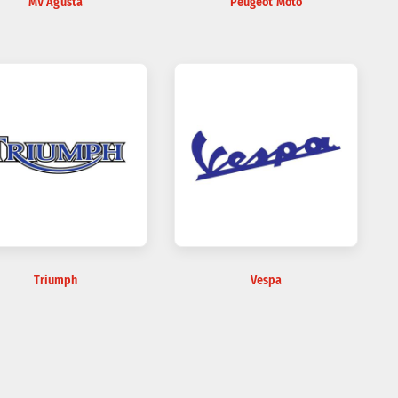
MV Agusta
Peugeot Moto
Triumph
Vespa