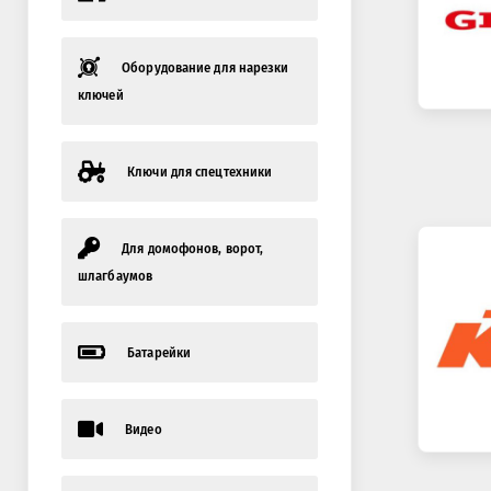
Оборудование для нарезки
ключей
Ключи для спецтехники
Для домофонов, ворот,
шлагбаумов
Батарейки
Видео