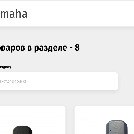
amaha
оваров в разделе - 8
азделу