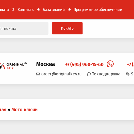
плата
Контакты
База знаний
Программное обеспечение
ИСКАТЬ
Москва
+7 (495) 960-15-60
+7 
order@originalkey.ru
Техподдержка
S
ная
»
Мото ключи