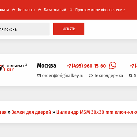
плата
Контакты
База знаний
Программное обеспечение
ИСКАТЬ
Москва
+7 (495) 960-15-60
+7 
order@originalkey.ru
Техподдержка
S
ная
»
Замки для дверей
»
Циллиндр MSM 30x30 mm ключ-клю