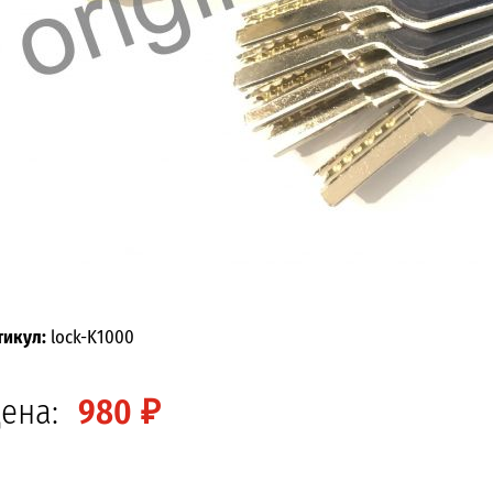
тикул:
lock-K1000
ена:
980 ₽