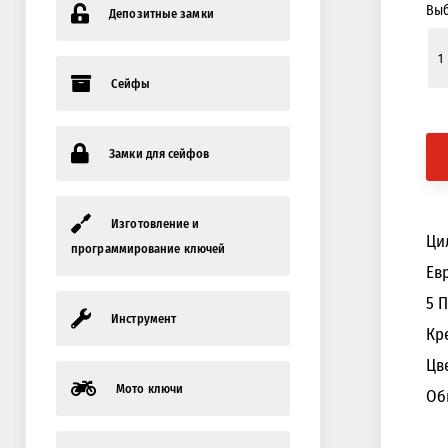
Выб
Депозитные замки
Сейфы
Замки для сейфов
Изготовление и
Ци
программирование ключей
Ев
5 
Инструмент
Кр
Цв
Мото ключи
Об