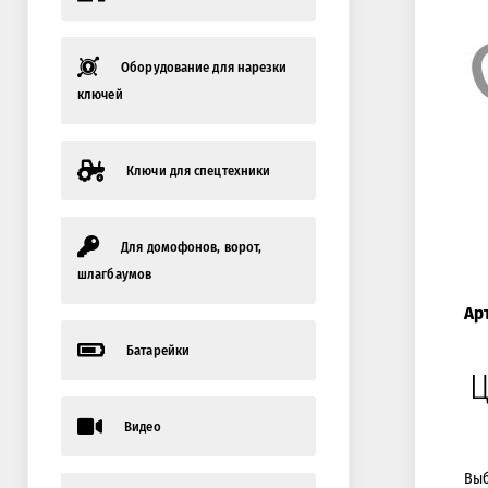
Оборудование для нарезки
ключей
Ключи для спецтехники
Для домофонов, ворот,
шлагбаумов
Ар
Батарейки
Ц
Видео
Выб