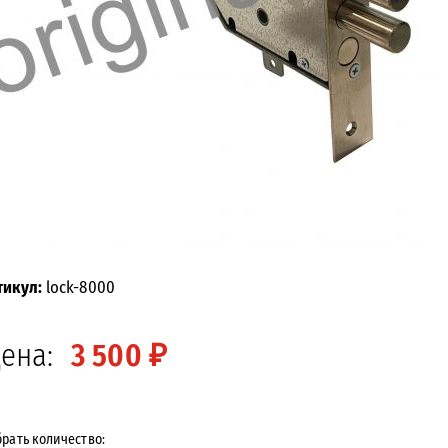
тикул:
lock-8000
ена:
3 500 ₽
рать количество: