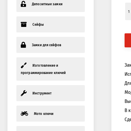
Депозитные замки
Сейфы
Замки для сейфов
За
Изготовление и
программирование ключей
Ис
Дл
Мо
Инструмент
Вы
В 
Мото ключи
Сд