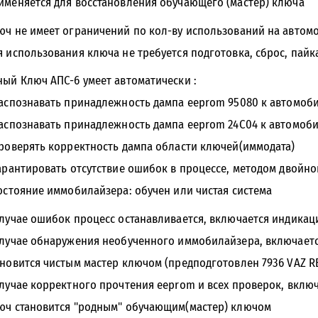
именяется для восстановления обучающего (мастер) ключа
юч не имеет ограничений по кол-ву использований на автом
я использования ключа не требуется подготовка, сброс, пайк
ный Ключ АПС-6 умеет автоматически :
распознавать принадлежность дампа eeprom 95080 к автомоб
распознавать принадлежность дампа eeprom 24С04 к автомоб
проверять корректность дампа области ключей(иммодата)
гарантировать отсутствие ошибок в процессе, методом двойно
состояние иммобилайзера: обучен или чистая система
случае ошибок процесс останавливается, включается индикац
случае обнаружения необученного иммобилайзера, включаетс
ановится чистым мастер ключом (предподготовлен 7936 VAZ RE
случае корректного прочтения eeprom и всех проверок, вклю
юч становится "родным" обучающим(мастер) ключом