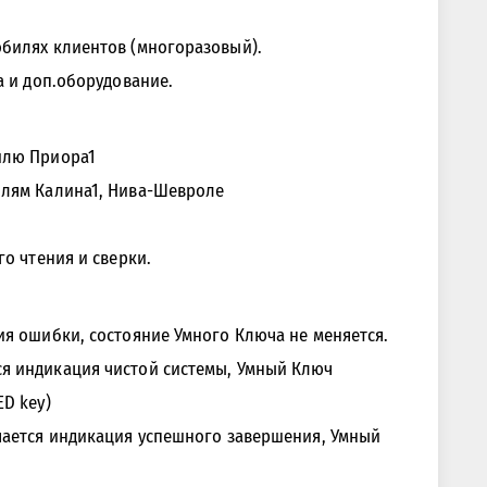
обилях клиентов (многоразовый).
а и доп.оборудование.
илю Приора1
илям Калина1, Нива-Шевроле
го чтения и сверки.
ия ошибки, состояние Умного Ключа не меняется.
я индикация чистой системы, Умный Ключ
D key)
чается индикация успешного завершения, Умный