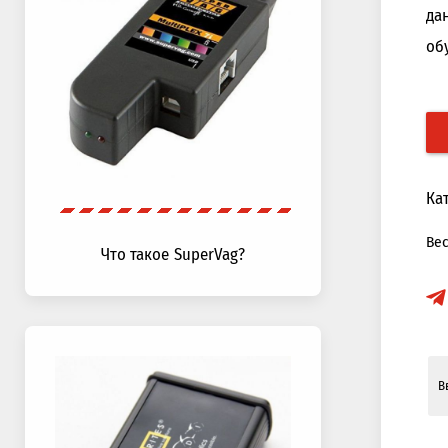
да
об
Ка
Ве
Что такое SuperVag?