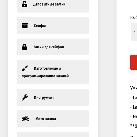
Депозитные замки
Выб
Сейфы
Замки для сейфов
Изготовление и
программирование ключей
Ум
· L
Инструмент
· L
· 
Мото ключи
*/