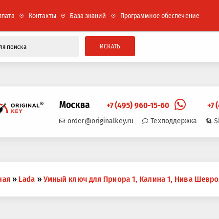
плата
Контакты
База знаний
Программное обеспечение
ИСКАТЬ
Москва
+7 (495) 960-15-60
+7 
order@originalkey.ru
Техподдержка
S
ная
»
Lada
»
Умный ключ для Приора 1, Калина 1, Нива Шевр