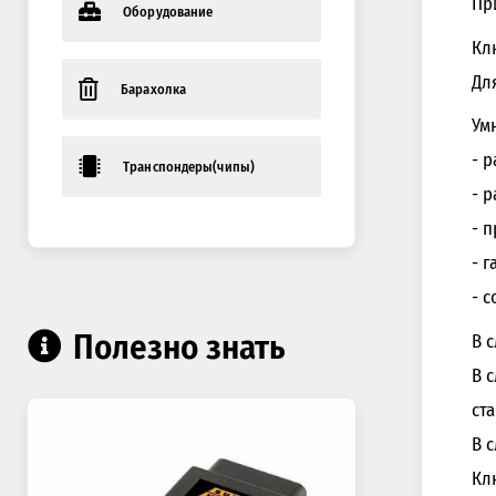
Пр
Оборудование
Кл
Дл
Барахолка
Ум
- 
Транспондеры(чипы)
- 
- 
- 
- 
Полезно знать
В 
В 
ст
В 
Кл