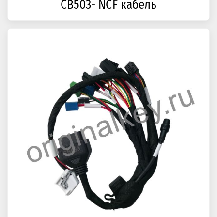
CB503- NCF кабель