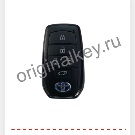
ZN094-Транспондер эмулятор для
PSA