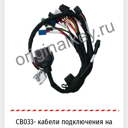
CB503- NCF кабель