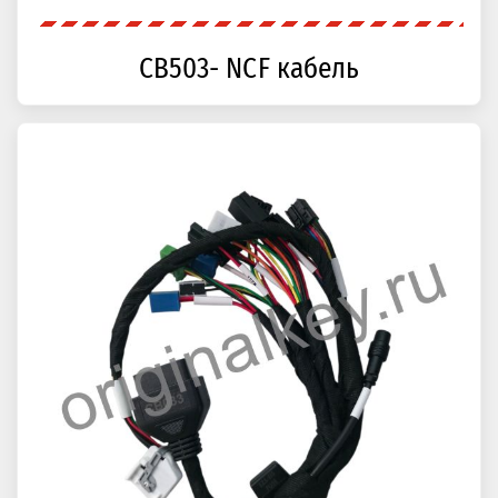
CB503- NCF кабель