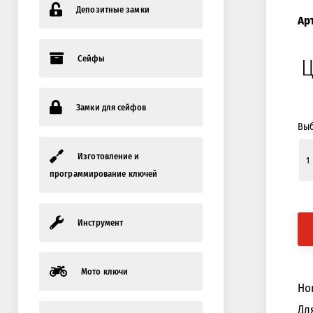
Депозитные замки
Ар
Сейфы
Ц
Замки для сейфов
Выб
Изготовление и
программирование ключей
Инструмент
Мото ключи
Но
Дл