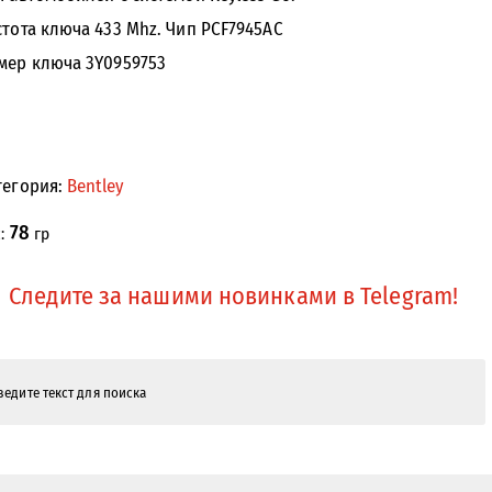
стота ключа 433 Mhz. Чип PCF7945AC
мер ключа 3Y0959753
тегория:
Bentley
78
с:
гр
Следите за нашими новинками в Telegram!