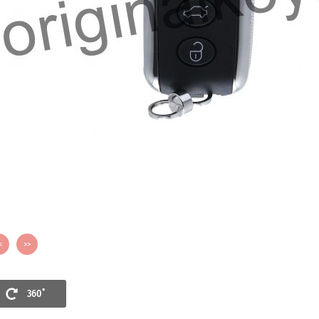
Закрыть
Изображение в 360 градусов
<
>>
360˚