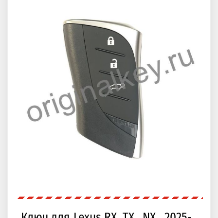
Ключ для Lexus RX, TX , NX , 2025- ,