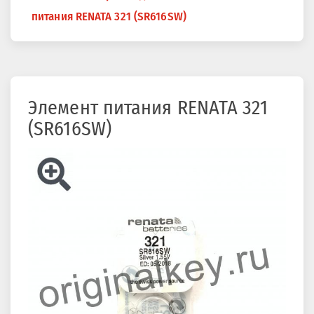
здесь
питания RENATA 321 (SR616SW)
Элемент питания RENATA 321
(SR616SW)