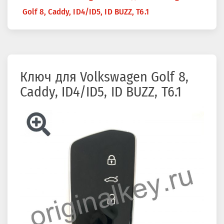
здесь
Golf 8, Caddy, ID4/ID5, ID BUZZ, T6.1
Ключ для Volkswagen Golf 8,
Caddy, ID4/ID5, ID BUZZ, T6.1