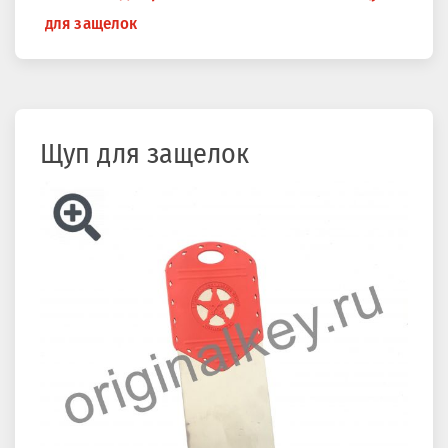
здесь
для защелок
Щуп для защелок