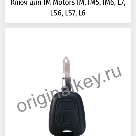
Ключ для IM Motors IM, IM5, IM6, L7,
LS6, LS7, L6