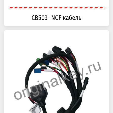
CB503- NCF кабель