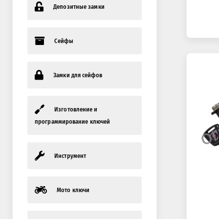
Депозитные замки
Сейфы
Замки для сейфов
Изготовление и
программирование ключей
Инструмент
Мото ключи