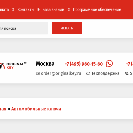
плата
Контакты
База знаний
Программное обеспечение
ИСКАТЬ
Москва
+7 (495) 960-15-60
+7 
order@originalkey.ru
Техподдержка
S
ная
»
Автомобильные ключи