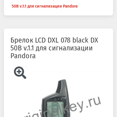
здесь
50B v.1.1 для сигнализации Pandora
Брелок LCD DXL 078 black DX
50B v.1.1 для сигнализации
Pandora