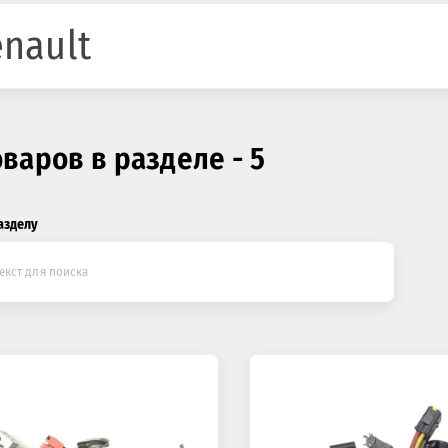
nault
оваров в разделе - 5
азделу