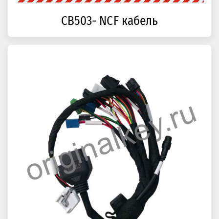
CB503- NCF кабель