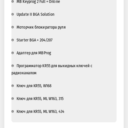
MB Keyprog 2 Full + Online
Update II BGA Solution
Моторчик блокиратора руля
Starter BGA + 204/207
Адаптер для MBProg
Программатор KR55 для выкидных ключей с
радиоканалом
Ключ для KR55, W168
Ключ для KR55, ML W163, 315
Ключ для KR55, ML W163, 434