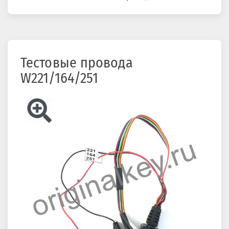
здесь
Тестовые провода
W221/164/251