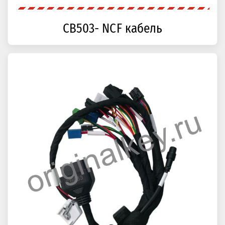
CB503- NCF кабель