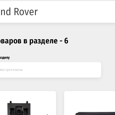
nd Rover
оваров в разделе - 6
азделу