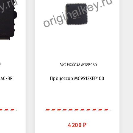
9
Арт. MC9S12XEP100-1779
440-BF
Процессор MC9S12XEP100
4 200 ₽