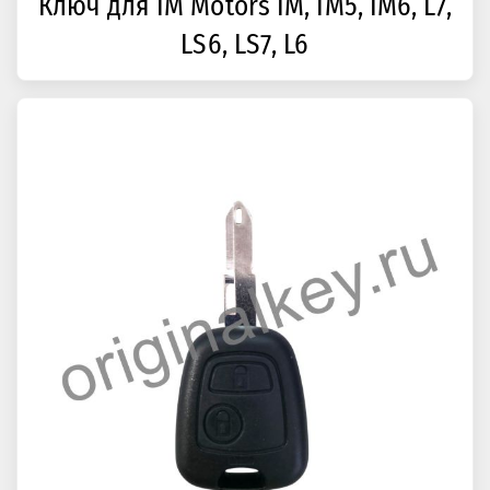
Ключ для IM Motors IM, IM5, IM6, L7,
LS6, LS7, L6