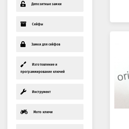
Депозитные замки
Сейфы
Замки для сейфов
Изготовление и
программирование ключей
Инструмент
Мото ключи