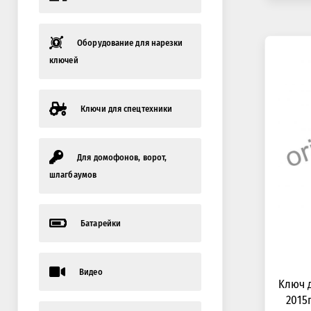
Оборудование для нарезки
ключей
Ключи для спецтехники
Для домофонов, ворот,
шлагбаумов
Батарейки
Видео
Kлюч д
2015