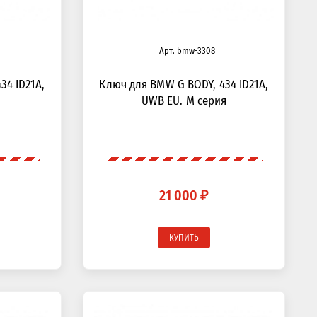
Арт. bmw-3308
34 ID21A,
Ключ для BMW G BODY, 434 ID21A,
UWB EU. М серия
21 000 ₽
КУПИТЬ