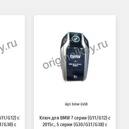
Арт. bmw-2458
11/G12) с
Kлюч для BMW 7 серии (G11/G12) с
1/G38) с
2015г., 5 серии (G30/G31/G38) с