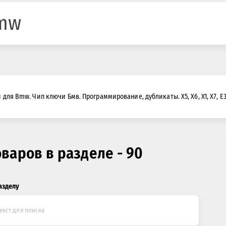
mw
для Bmw. Чип ключи Бмв. Программирование, дубликаты. X5, X6, X1, X7, E34,
оваров в разделе - 90
азделу