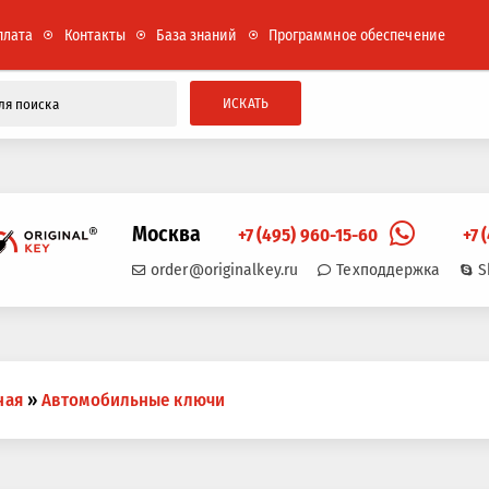
плата
Контакты
База знаний
Программное обеспечение
ИСКАТЬ
Москва
+7 (495) 960-15-60
+7 
order@originalkey.ru
Техподдержка
S
ная
»
Автомобильные ключи