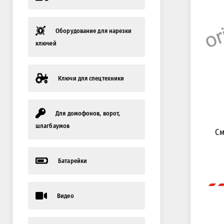
Оборудование для нарезки
ключей
Ключи для спецтехники
Для домофонов, ворот,
шлагбаумов
См
Батарейки
Видео