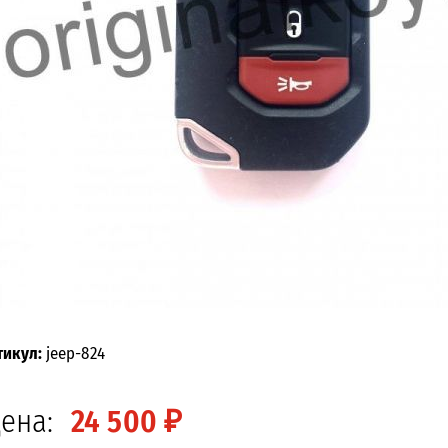
тикул:
jeep-824
ена:
24 500 ₽