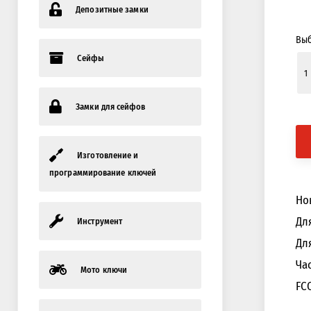
Депозитные замки
Выб
Сейфы
Замки для сейфов
Изготовление и
программирование ключей
Нов
Дл
Инструмент
Дл
Ча
Мото ключи
FCC