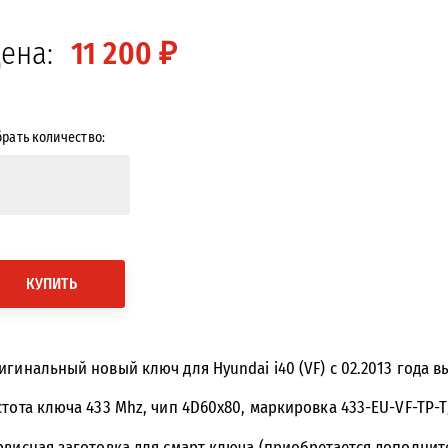
ена:
11 200 ₽
рать количество:
<<
>>
КУПИТЬ
игинальный новый ключ для Hyundai i40 (VF) c 02.2013 года в
стота ключа 433 Mhz, чип 4D60x80, маркировка 433-EU-VF-TP-T/
рвисная заготовка для смарт ключа (приобретается дополни