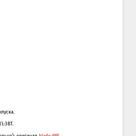
ыпуска.
L-3BT.
тельно): оригинал
blade-985