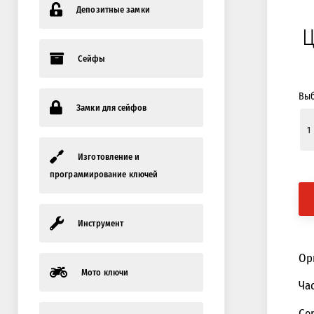
Депозитные замки
Ц
Сейфы
Выб
Замки для сейфов
Изготовление и
программирование ключей
Инструмент
Ор
Мото ключи
Ча
Се