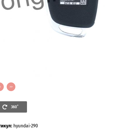
Закрыть
Изображение в 360 градусов
<
>>
360˚
тикул:
hyundai-290