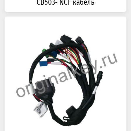
CB503- NCF кабель