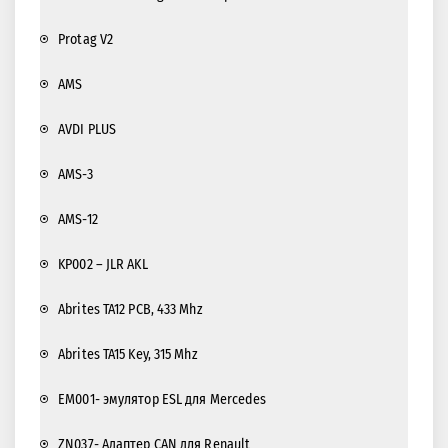
Protag V2
AMS
AVDI PLUS
AMS-3
AMS-12
KP002 – JLR AKL
Abrites TA12 PCB, 433 Mhz
Abrites TA15 Key, 315 Mhz
EM001- эмулятор ESL для Mercedes
ZN037- Адаптер CAN для Renault