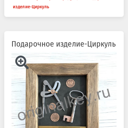
здесь
изделие-Циркуль
Подарочное изделие-Циркуль