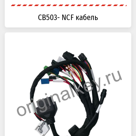
CB503- NCF кабель