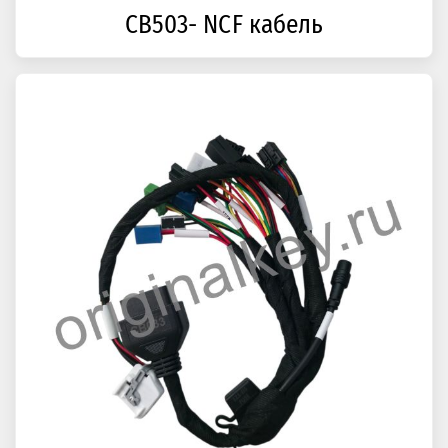
CB503- NCF кабель