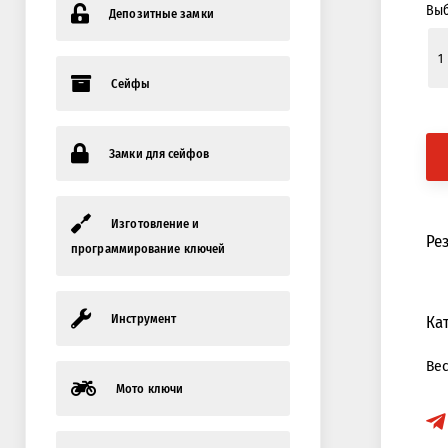
Выб
Депозитные замки
Сейфы
Замки для сейфов
Изготовление и
Ре
программирование ключей
Инструмент
Ка
Ве
Мото ключи