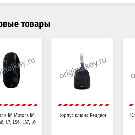
овые товары
ля IM Motors IM,
Корпус ключа Peugeot
Кл
6, L7, LS6, LS7, L6