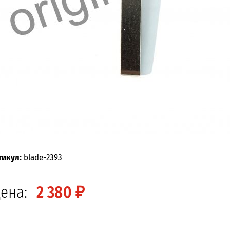
тикул:
blade-2393
ена:
2 380 ₽