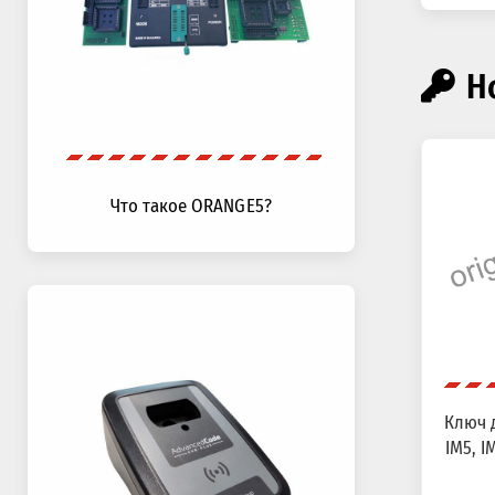
Н
Что такое ORANGE5?
Ключ д
IM5, IM