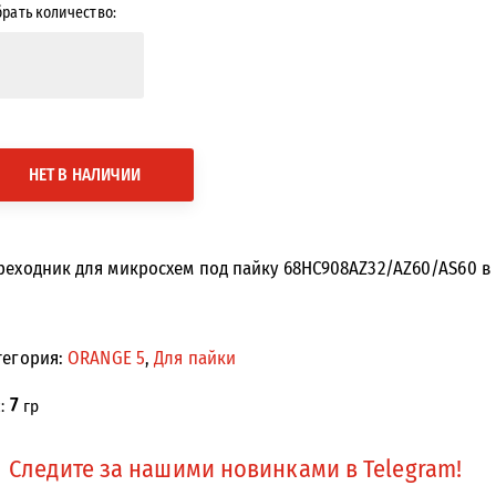
рать количество:
НЕТ В НАЛИЧИИ
реходник для микросхем под пайку 68HC908AZ32/AZ60/AS60 в 
тегория:
ORANGE 5
,
Для пайки
7
с:
гр
Следите за нашими новинками в Telegram!