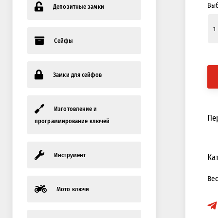
Выб
Депозитные замки
Сейфы
Замки для сейфов
Изготовление и
Пе
программирование ключей
Инструмент
Ка
Ве
Мото ключи