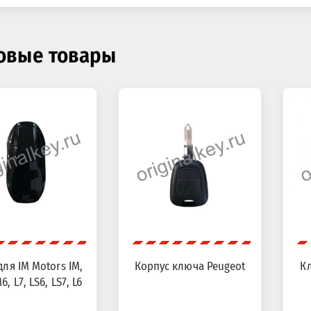
овые товары
ля IM Motors IM,
Корпус ключа Peugeot
Кл
6, L7, LS6, LS7, L6