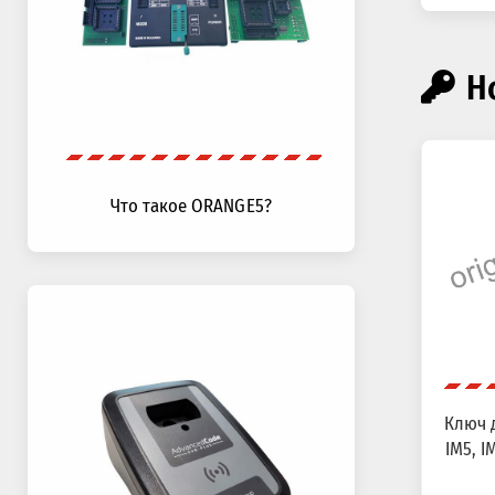
Н
Что такое ORANGE5?
Ключ д
IM5, IM