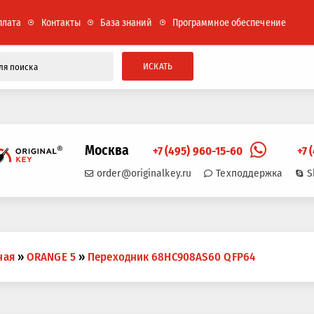
плата
Контакты
База знаний
Программное обеспечение
ИСКАТЬ
Москва
+7 (495) 960-15-60
+7 
order@originalkey.ru
Техподдержка
S
ная
»
ORANGE 5
»
Переходник 68HC908AS60 QFP64