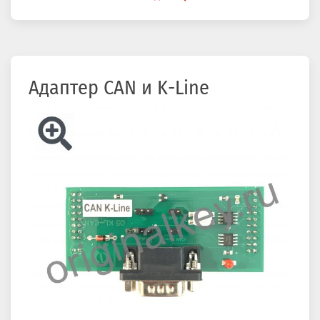
здесь
Адаптер CAN и K-Line