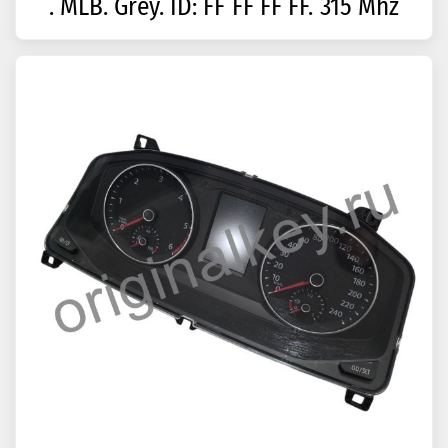
. MLB. Grey. ID: FF FF FF FF. 315 Mhz