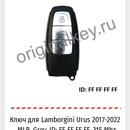
Ключ для Lamborgini Urus 2017-2022
. MLB. Grey. ID: FF FF FF FF. 315 Mhz