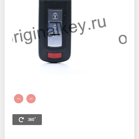
<<
>>
360˚